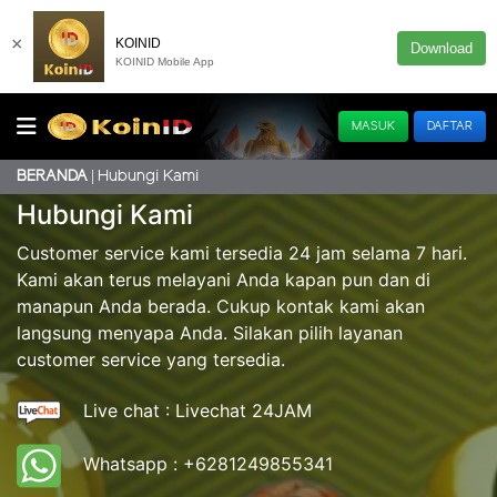
×
KOINID
Download
KOINID Mobile App
MASUK
DAFTAR
Hubungi Kami
BERANDA
Hubungi Kami
Customer service kami tersedia 24 jam selama 7 hari.
Kami akan terus melayani Anda kapan pun dan di
manapun Anda berada. Cukup kontak kami akan
langsung menyapa Anda. Silakan pilih layanan
customer service yang tersedia.
Live chat : Livechat 24JAM
Whatsapp : +6281249855341